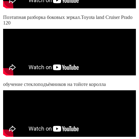
Поэтапная разборка боковых зеркал.Toyota land Cruiser Prado
120
обучение стеклоподъёмников на тойоте королла