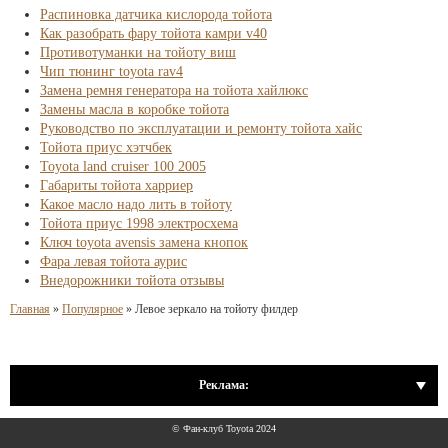
Распиновка датчика кислорода тойота
Как разобрать фару тойота камри v40
Противотуманки на тойоту виш
Чип тюнинг toyota rav4
Замена ремня генератора на тойота хайлюкс
Замены масла в коробке тойота
Руководство по эксплуатации и ремонту тойота хайс
Тойота приус хэтчбек
Toyota land cruiser 100 2005
Габариты тойота харриер
Какое масло надо лить в тойоту
Тойота приус 1998 электросхема
Ключ toyota avensis замена кнопок
Фара левая тойота аурис
Внедорожники тойота отзывы
Главная
»
Популярное
»
Левое зеркало на тойоту филдер
Реклама:
© Фан-клуб Toyota 2024