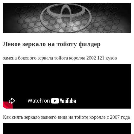
Левое зеркало на тойоту филдер
замена бокового зеркала тойота королла 2002 121 кузов
Как снять зеркало заднего вида на тойоте королле с 2007 года