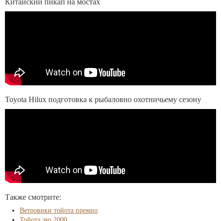
Китайский пикап на мостах
Toyota Hilux подготовка к рыбаловно охотничьему сезону
Также смотрите:
Ветровики тойота премио
Тойота эхо 2000