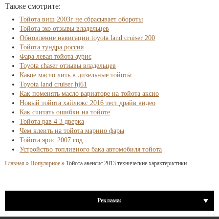
Также смотрите:
Тойота виш 2003г не сбрасывает обороты
Тойота эхо отзывы владельцев
Обновление навигации toyota land cruiser 200
Тойота тундра россия
Фара левая тойота аурис
Toyota chaser отзывы владельцев
Какое масло лить в дизельные тойоты
Toyota land cruiser hj61
Как поменять масло вариаторе на тойота аксио
Новый тойота хайлюкс 2016 тест драйв видео
Как считать ошибки на тойоте
Тойота рав 4 3 дверка
Чем клеить на тойота марино фары
Тойота ярис 2007 год
Устройство топливного бака автомобиля тойота
Главная
»
Популярное
»
Тойота авенсис 2013 технические характеристики
Реклама: