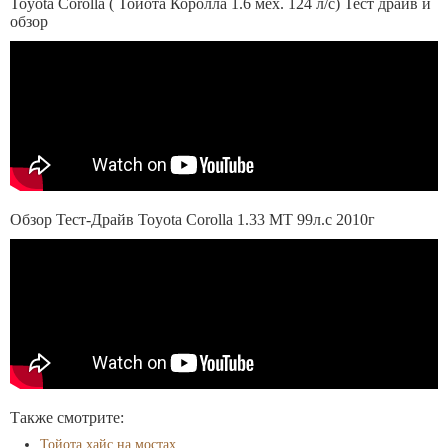
Toyota Corolla ( Тойота Королла 1.6 мех. 124 л/с) Тест драйв и
обзор
Обзор Тест-Драйв Toyota Corolla 1.33 МТ 99л.с 2010г
Также смотрите:
Тойота хайс на мостах