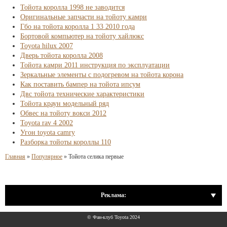
Тойота королла 1998 не заводится
Оригинальные запчасти на тойоту камри
Гбо на тойота королла 1 33 2010 года
Бортовой компьютер на тойоту хайлюкс
Toyota hilux 2007
Дверь тойота королла 2008
Тойота камри 2011 инструкция по эксплуатации
Зеркальные элементы с подогревом на тойота корона
Как поставить бампер на тойота ипсум
Двс тойота технические характеристики
Тойота краун модельный ряд
Обвес на тойоту вокси 2012
Toyota rav 4 2002
Угон toyota camry
Разборка тойоты короллы 110
Главная
»
Популярное
»
Тойота селика первые
Реклама:
© Фан-клуб Toyota 2024