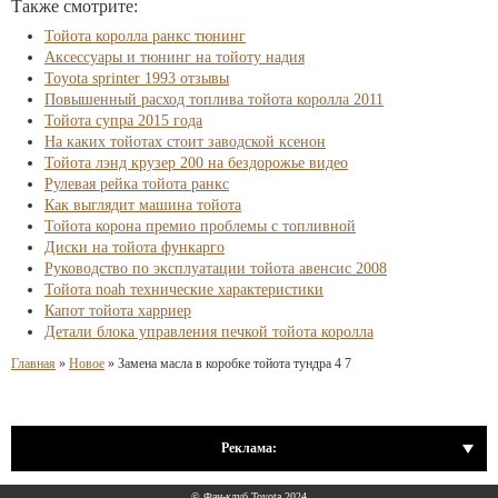
Также смотрите:
Тойота королла ранкс тюнинг
Аксессуары и тюнинг на тойоту надия
Toyota sprinter 1993 отзывы
Повышенный расход топлива тойота королла 2011
Тойота супра 2015 года
На каких тойотах стоит заводской ксенон
Тойота лэнд крузер 200 на бездорожье видео
Рулевая рейка тойота ранкс
Как выглядит машина тойота
Тойота корона премио проблемы с топливной
Диски на тойота функарго
Руководство по эксплуатации тойота авенсис 2008
Тойота noah технические характеристики
Капот тойота харриер
Детали блока управления печкой тойота королла
Главная
»
Новое
»
Замена масла в коробке тойота тундра 4 7
Реклама:
© Фан-клуб Toyota 2024