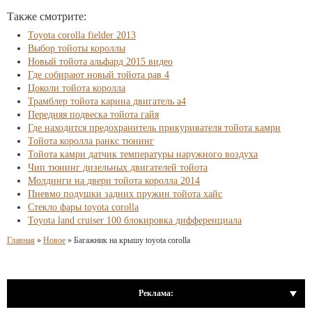
Также смотрите:
Toyota corolla fielder 2013
Выбор тойоты короллы
Новый тойота альфард 2015 видео
Где собирают новый тойота рав 4
Цоколи тойота королла
Трамблер тойота карина двигатель а4
Передняя подвеска тойота гайя
Где находится предохранитель прикуривателя тойота камри
Тойота королла ранкс тюнинг
Тойота камри датчик температуры наружного воздуха
Чип тюнинг дизельных двигателей тойота
Молдинги на двери тойота королла 2014
Пневмо подушки задних пружин тойота хайс
Стекло фары toyota corolla
Toyota land cruiser 100 блокировка дифференциала
Главная
»
Новое
»
Багажник на крышу toyota corolla
Реклама: