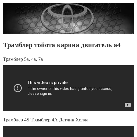
Трамблер тойота карина двигатель а4
Трамблер 5a, 4a, 7a
Трамблер 4S Трамблер 4А Датчик Холла.